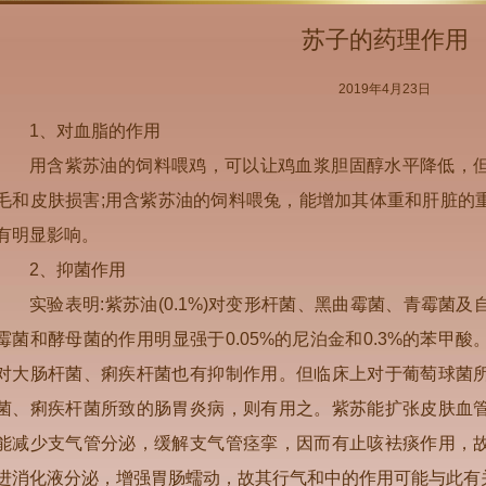
苏子的药理作用
2019年4月23日
1、对血脂的作用
用含紫苏油的饲料喂鸡，可以让鸡血浆胆固醇水平降低，
毛和皮肤损害;用含紫苏油的饲料喂兔，能增加其体重和肝脏的
有明显影响。
2、抑菌作用
实验表明:紫苏油(0.1%)对变形杆菌、黑曲霉菌、青霉菌
霉菌和酵母菌的作用明显强于0.05%的尼泊金和0.3%的苯甲
对大肠杆菌、痢疾杆菌也有抑制作用。但临床上对于葡萄球菌
菌、痢疾杆菌所致的肠胃炎病，则有用之。紫苏能扩张皮肤血
能减少支气管分泌，缓解支气管痉挛，因而有止咳袪痰作用，
进消化液分泌，增强胃肠蠕动，故其行气和中的作用可能与此有