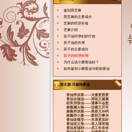
鉴别黑芝麻
黑芝麻的主要成分
芝麻的经济价值
芝麻介绍
苏子油对孕妇的疗效
上
下
苏子油的作用
苏子的主要成分
苏子的药理作用
为什么说小磨香油好？
如何鉴别小磨香油与机制香油
苗大朋-只做纯香油
香油拌凉菜——夫妻更恩爱
香油去做汤——美味又健康
经常用香油——遇事不会愁
麻酱涮火锅——住楼又开车
麻酱拌凉菜——美容又补钙
麻酱拌小葱——家和万事兴
香油送领导——关系更加好
香油送父母——老人很有福
香油发福利——员工长念你