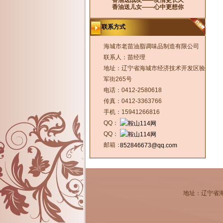
香油送战友——友情更长久
香油送儿女——心中更想你
联系方式
海城市老苗油脂调味品制造有限公司
联系人：苗经理
地址：辽宁省海城市经济技术开发区验
军街265号
电话：0412-2580618
传真：0412-3363766
手机：15941266816
QQ：
QQ：
邮箱：
852846673@qq.com
地址：辽宁省海城