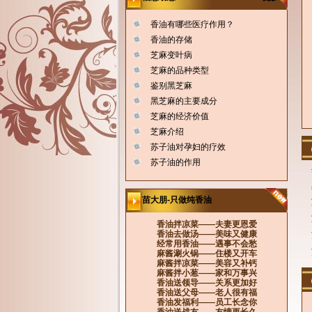
香油有哪些医疗作用？
香油的存储
芝麻变叶病
芝麻的品种类型
鉴别黑芝麻
黑芝麻的主要成分
香辣味芝麻酱
风味芝麻酱
芝麻的经济价值
芝麻介绍
苏子油对孕妇的疗效
苏子油的作用
苗大朋-只做纯香油
香油拌凉菜——夫妻更恩爱
香油去做汤——美味又健康
经常用香油——遇事不会愁
麻酱涮火锅——住楼又开车
麻酱拌凉菜——美容又补钙
麻酱拌小葱——家和万事兴
香油送领导——关系更加好
香油送父母——老人很有福
香油发福利——员工长念你