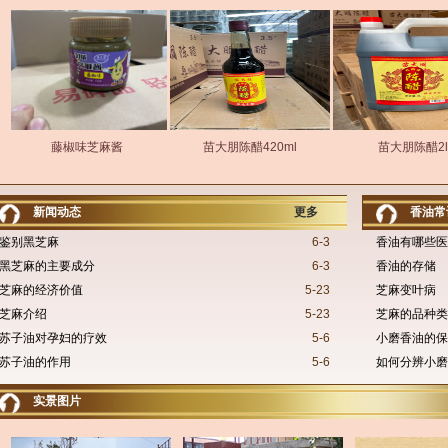
藤椒味芝麻酱
苗大朋陈醋420ml
苗大朋陈醋2l
新闻动态
更多
香油常
鉴别黑芝麻
6-3
香油有哪些医
黑芝麻的主要成分
6-3
香油的存储
芝麻的经济价值
5-23
芝麻变叶病
芝麻介绍
5-23
芝麻的品种类
苏子油对孕妇的疗效
5-6
小磨香油的保
苏子油的作用
5-6
如何分辨小磨
实景图片