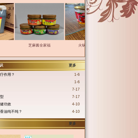
芝麻酱全家福
火锅油碟60ml
火锅油碟
识
更多
疗作用？
1-6
1-6
7-17
型
7-17
健功效
4-10
香油纯不纯？
4-10
更多