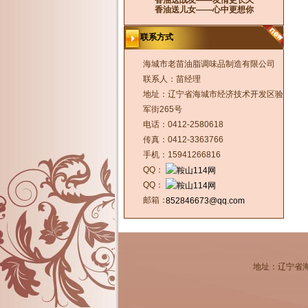
香油送战友——友情更长久
香油送儿女——心中更想你
联系方式
海城市老苗油脂调味品制造有限公司
联系人：苗经理
地址：辽宁省海城市经济技术开发区验
军街265号
电话：0412-2580618
传真：0412-3363766
手机：15941266816
QQ：
QQ：
邮箱：
852846673@qq.com
地址：辽宁省海城