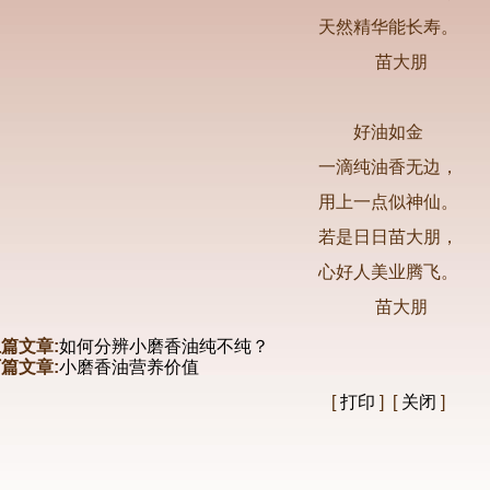
天然精华能长寿。
苗大朋
好油如金
一滴纯油香无边，
用上一点似神仙。
若是日日苗大朋，
心好人美业腾飞。
苗大朋
篇文章:
如何分辨小磨香油纯不纯？
篇文章:
小磨香油营养价值
[
打印
] [
关闭
]