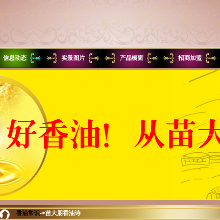
信息动态
实景图片
产品橱窗
招商加盟
香油常识
->苗大朋香油诗