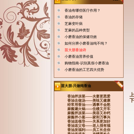
香油有哪些医疗作用？
香油的存储
芝麻变叶病
芝麻的品种类型
小磨香油的保健功效
如何分辨小磨香油纯不纯？
苗大朋香油诗
小磨香油营养价值
购物指南-识别真假小磨香油
小磨香油的工艺四大优势
苗大朋-只做纯香油
上
香油拌凉菜——夫妻更恩爱
下
香油去做汤——美味又健康
经常用香油——遇事不会愁
麻酱涮火锅——住楼又开车
麻酱拌凉菜——美容又补钙
麻酱拌小葱——家和万事兴
香油送领导——关系更加好
香油送父母——老人很有福
香油发福利——员工长念你