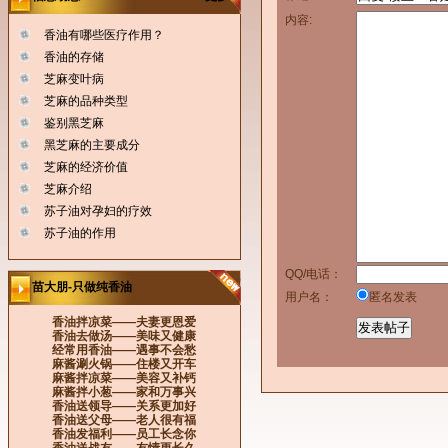
内容:
香油有哪些医疗作用？
香油的存储
芝麻变叶病
芝麻的品种类型
鉴别黑芝麻
黑芝麻的主要成分
芝麻的经济价值
芝麻介绍
苏子油对孕妇的疗效
苏子油的作用
QQ/电话：
苗大朋-只做纯香油
用户名：
匿名发表
香油拌凉菜——夫妻更恩爱
香油去做汤——美味又健康
经常用香油——遇事不会愁
麻酱涮火锅——住楼又开车
麻酱拌凉菜——美容又补钙
麻酱拌小葱——家和万事兴
香油送领导——关系更加好
香油送父母——老人很有福
香油发福利——员工长念你