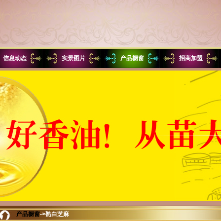
信息动态
实景图片
产品橱窗
招商加盟
产品橱窗
->熟白芝麻