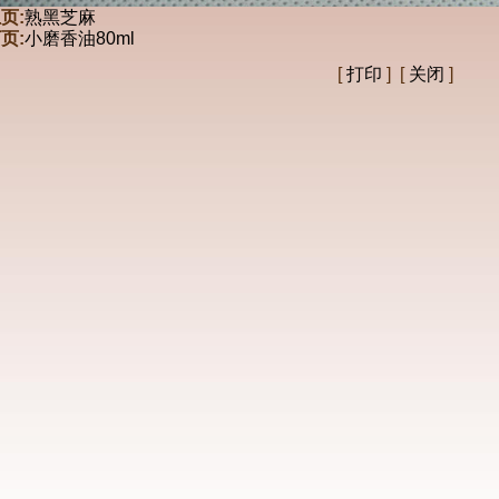
页:
熟黑芝麻
页:
小磨香油80ml
[
打印
] [
关闭
]