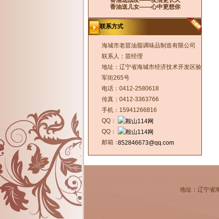
香油送战友——友情更长久
香油送儿女——心中更想你
联系方式
海城市老苗油脂调味品制造有限公司
联系人：苗经理
地址：辽宁省海城市经济技术开发区验
军街265号
电话：0412-2580618
传真：0412-3363766
手机：15941266816
QQ：
QQ：
邮箱：
852846673@qq.com
地址：辽宁省海城