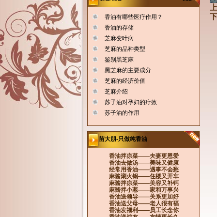
上
下
香油有哪些医疗作用？
香油的存储
芝麻变叶病
芝麻的品种类型
鉴别黑芝麻
黑芝麻的主要成分
芝麻的经济价值
芝麻介绍
苏子油对孕妇的疗效
苏子油的作用
苗大朋-只做纯香油
香油拌凉菜——夫妻更恩爱
香油去做汤——美味又健康
经常用香油——遇事不会愁
麻酱涮火锅——住楼又开车
麻酱拌凉菜——美容又补钙
麻酱拌小葱——家和万事兴
香油送领导——关系更加好
香油送父母——老人很有福
香油发福利——员工长念你